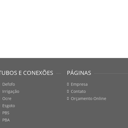
TUBOS E CONEXÕES
PÁGINAS
Defofo
Empresa
Irrigação
Contato
Ocre
Orçamento Online
Esgoto
PBS
PBA