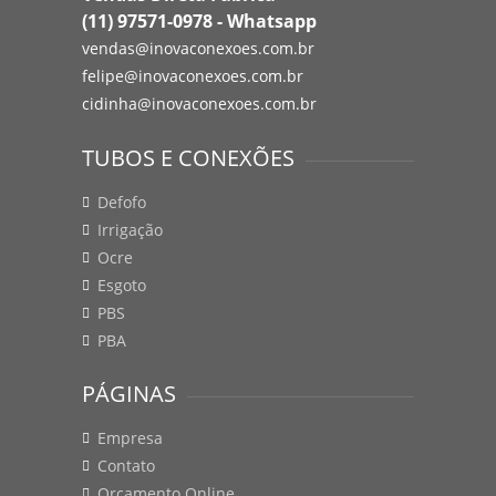
(11) 97571-0978 - Whatsapp
vendas@inovaconexoes.com.br
felipe@inovaconexoes.com.br
cidinha@inovaconexoes.com.br
TUBOS E CONEXÕES
Defofo
Irrigação
Ocre
Esgoto
PBS
PBA
PÁGINAS
Empresa
Contato
Orçamento Online