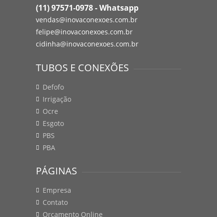
(11) 97571-0978 - Whatsapp
vendas@inovaconexoes.com.br
felipe@inovaconexoes.com.br
cidinha@inovaconexoes.com.br
TUBOS E CONEXÕES
Defofo
Irrigação
Ocre
Esgoto
PBS
PBA
PÁGINAS
Empresa
Contato
Orçamento Online